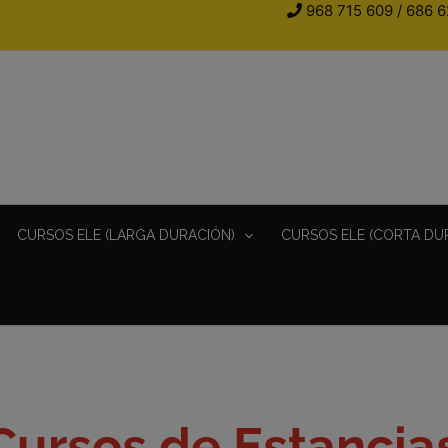
968 715 609
/
686 6
CURSOS ELE (LARGA DURACIÓN)
CURSOS ELE (CORTA DU
 Cursos de Estancia