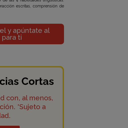
de las 4 habilidades lingüísticas:
teracción escritas, comprensión de
el y apúntate al
para ti
cias Cortas
ud con, al menos,
ión. *Sujeto a
dad.