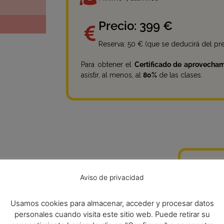
Precio: 399 €
Reserva: 50 € (que se deducirá del prec
Para obtener el
Certificado de aprovecham
asistir, al menos, al
80%
de las clases.
mas
Má
Aviso de privacidad
ambién un lugar donde encontrarse con la cultura
¿Qué
Usamos cookies para almacenar, acceder y procesar datos
za sin igual.
personales cuando visita este sitio web. Puede retirar su
total en el idioma, con 20 horas de clases por