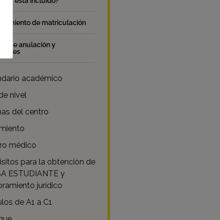
 NO está incluido?
edimiento de matriculación
ica de anulación y
ciones
ndario académico
de nivel
as del centro
amiento
ro médico
sitos para la obtención de
ISA ESTUDIANTE y
ramiento jurídico
los de A1 a C1
que