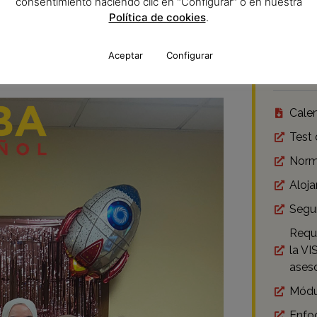
consentimiento haciendo clic en "Configurar" o en nuestra
¿Qué
la fluidez. Además, podrás inscribirte en los
Política de cookies
.
ndial por el Instituto Cervantes.
Proc
Aceptar
Configurar
Polít
ogramas
devolu
Cale
Test 
Norm
Aloj
Segu
Requi
la V
aseso
Módu
Enfo