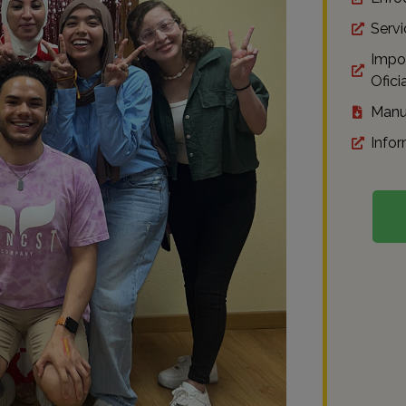
Servi
Impor
Ofici
Manu
Info