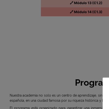
🔗 Módulo 13 (C1.2)
🔗 Módulo 14 (C1.3)
Progra
Nuestra academia no solo es un centro de aprendizaje, sino t
española, en una ciudad famosa por su riqueza histórica y belle
El programa está organizado para garantizar una inmersión 