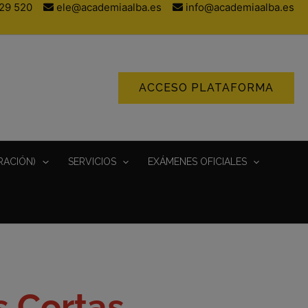
29 520
ele@academiaalba.es
info@academiaalba.es
ACCESO PLATAFORMA
RACIÓN)
SERVICIOS
EXÁMENES OFICIALES
s Cortas