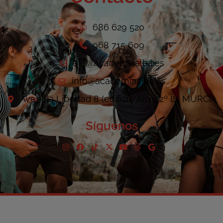
686 629 520
968 715 609
ele@academiaalba.es
info@academiaalba.es
Avenida Libertad 8 (edificio Alba, 2º L). MURCIA
Síguenos