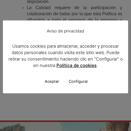
disposición.
La Calidad requiere de la participación y
colaboración de todos por lo que esta Política es
difundida a todo el personal de la empresa y
partes interesadas para su conocimiento y
Aviso de privacidad
comprensión.
Para la aplicación efectiva de estos principios, es
Usamos cookies para almacenar, acceder y procesar
absolutamente necesario el apoyo a los mismos tanto del
datos personales cuando visita este sitio web. Puede
equipo directivo como de todos nuestros trabajadores y
retirar su consentimiento haciendo clic en "Configurar" o
colaboradores.
en nuestra
Política de cookies
.
La Dirección
Murcia, 10 de abril de 2023
Aceptar
Configurar