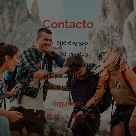
Contacto
686 629 520
968 715 609
ele@academiaalba.es
info@academiaalba.es
Avenida Libertad 8 (edificio Alba, 2º L). MURCIA
Síguenos