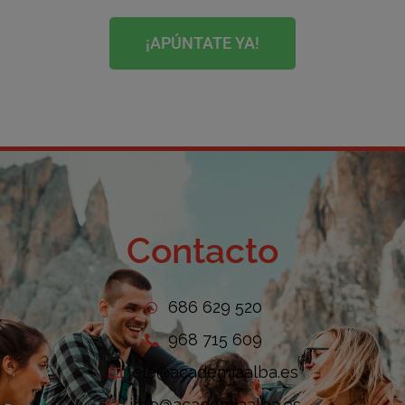
¡APÚNTATE YA!
Contacto
686 629 520
968 715 609
ele@academiaalba.es
info@academiaalba.es