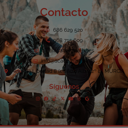
Contacto
686 629 520
968 715 609
ele@academiaalba.es
info@academiaalba.es
Avenida Libertad 8 (edificio Alba, 2º L). MURCIA
Síguenos