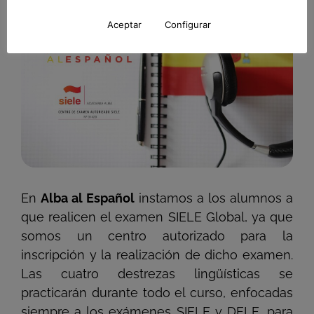
Aceptar
Configurar
En
Alba al Español
instamos a los alumnos a
que realicen el examen SIELE Global, ya que
somos un centro autorizado para la
inscripción y la realización de dicho examen.
Las cuatro destrezas lingüísticas se
practicarán durante todo el curso, enfocadas
siempre a los exámenes SIELE y DELE, para